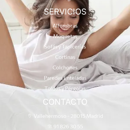
SERVICIOS
Alfombras
Moquetas
Sofás y Tapicerías
Cortinas
Colchones
Paredes Enteladas
Toldos y Pérgolas
CONTACTO
Vallehermoso - 28015 Madrid
91 826 30 55