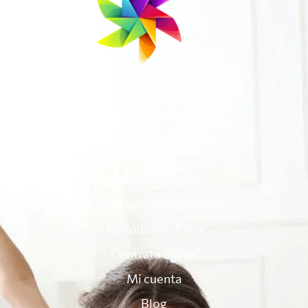
LIMPTEX
¿Quienes somos?
Condiciones del servicio
Métodos de Pago
Contrata online
Mi cuenta
Blog