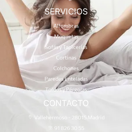
SERVICIOS
Alfombras
Moquetas
Sofás y Tapicerías
Cortinas
Colchones
Paredes Enteladas
Toldos y Pérgolas
CONTACTO
Vallehermoso - 28015 Madrid
91 826 30 55