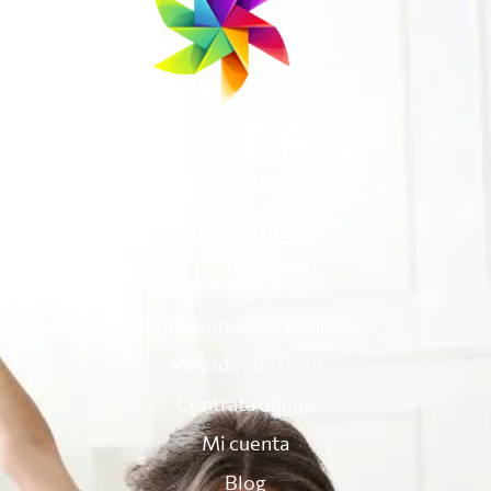
LIMPTEX
¿Quienes somos?
Condiciones del servicio
Métodos de Pago
Contrata online
Mi cuenta
Blog