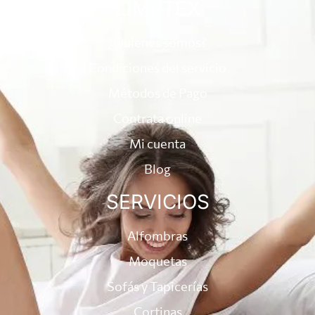
LIMPTEX
¿Quienes somos?
Condiciones del servicio
Métodos de Pago
Contrata online
Mi cuenta
Blog
SERVICIOS
Alfombras
Moquetas
Sofás y Tapicerías
Cortinas